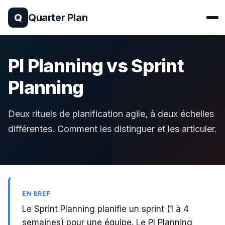
Q
Quarter Plan
Méthode
PI Planning vs Sprint
Planning
Offres
Deux rituels de planification agile, à deux échelles
À propos
différentes. Comment les distinguer et les articuler.
EN BREF
Le Sprint Planning planifie un sprint (1 à 4
semaines) pour une équipe. Le PI Planning